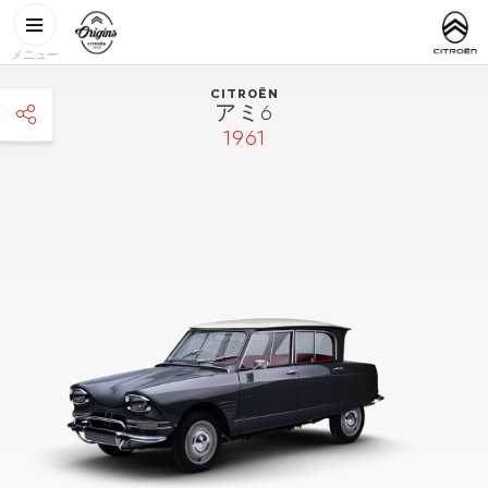
メインコンテンツに移動
CITROËN
http://www.
ORIGINS
メニュー
CITROËN
アミ6
1961
facebook
twitter
pinterest