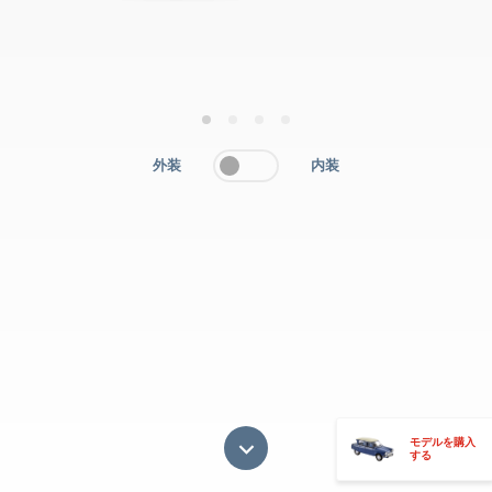
1
2
3
4
外装
内装
モデルを購入
する