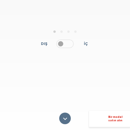
1
2
3
4
DIŞ
İÇ
Bir model
satın alın