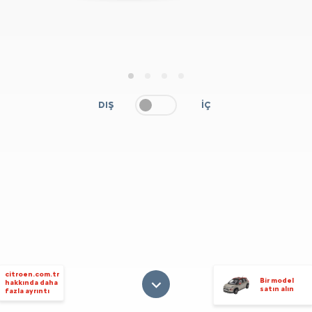
1
2
3
4
DIŞ
İÇ
citroen.com.tr
Bir model
hakkında daha
satın alın
fazla ayrıntı