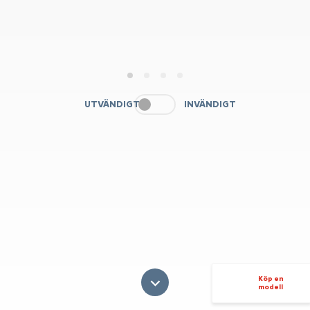
1
2
3
4
UTVÄNDIGT
INVÄNDIGT
Köp en
modell