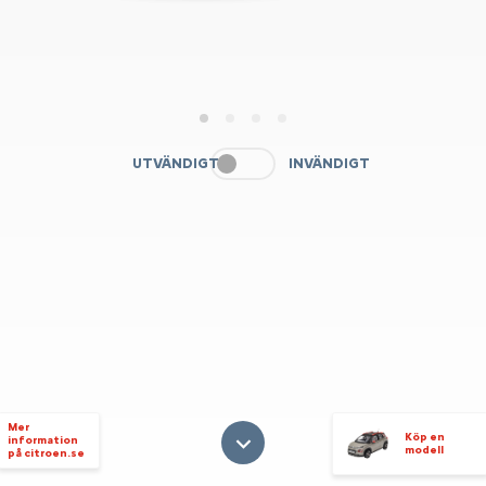
1
2
3
4
UTVÄNDIGT
INVÄNDIGT
Mer
Köp en
information
modell
på citroen.se