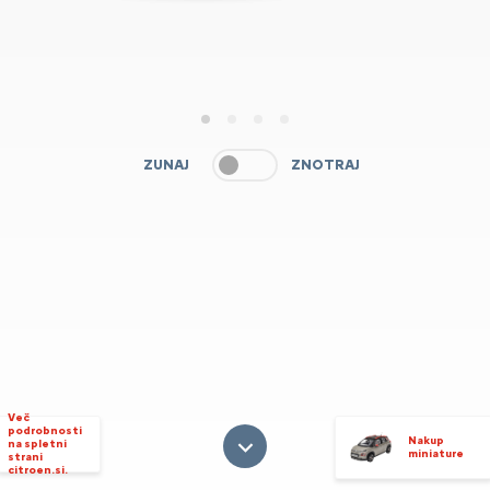
1
2
3
4
ZUNAJ
ZNOTRAJ
Več
podrobnosti
Nakup
na spletni
miniature
strani
citroen.si.