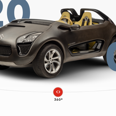
20
360°