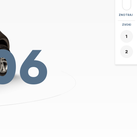
ZNOTRAJ
POVEČAVA
ZVOKI
+
06
-