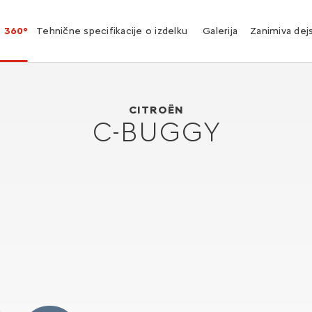
360°
Tehnične specifikacije o izdelku
Galerija
Zanimiva dej
Citroën C-Buggy
2006
CITROËN
C-BUGGY