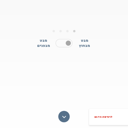
4
3
2
1
מבט
מבט
מבחוץ
מבפנים
לרכישת הדגם