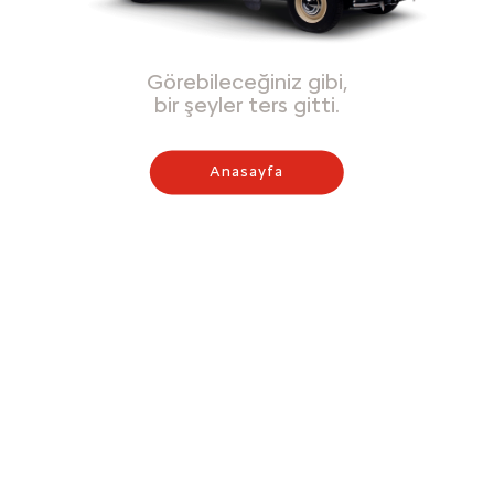
Görebileceğiniz gibi,
bir şeyler ters gitti.
Anasayfa