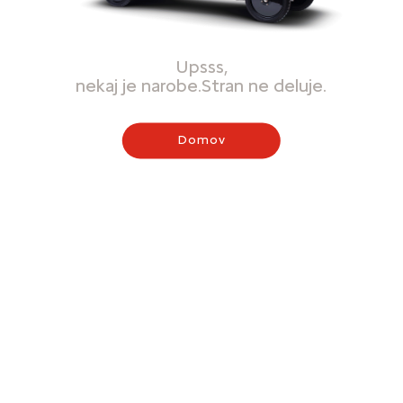
Upsss,
nekaj je narobe.Stran ne deluje.
Domov