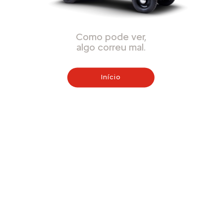
Como pode ver,
algo correu mal.
Início