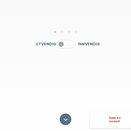
1
2
3
4
UTVENDIG
INNVENDIG
Kjøp en
modell