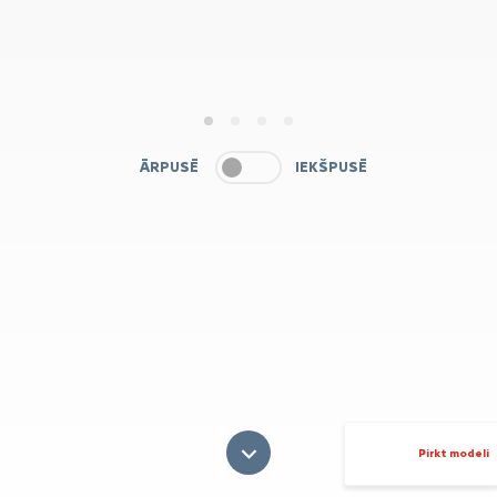
1
2
3
4
ĀRPUSĒ
IEKŠPUSĒ
Pirkt modeli