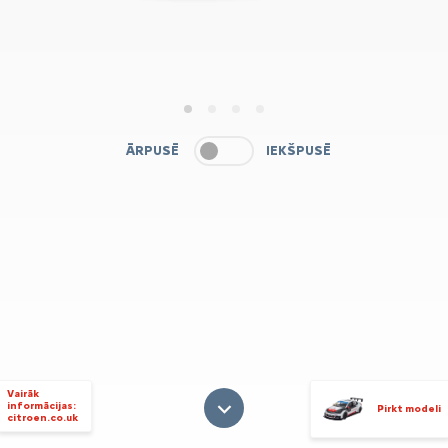
1
2
3
4
ĀRPUSĒ
IEKŠPUSĒ
Vairāk
informācijas:
Pirkt modeli
citroen.co.uk