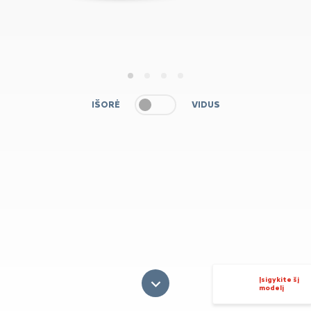
1
2
3
4
IŠORĖ
VIDUS
Įsigykite šį
modelį