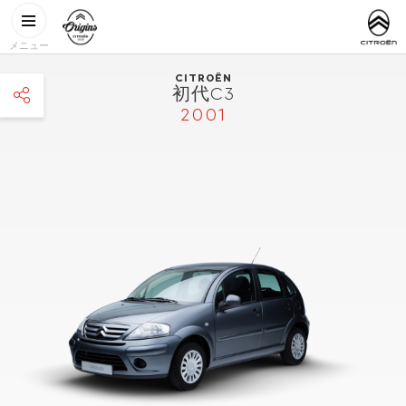
メインコンテンツに移動
CITROËN
http://www.
ORIGINS
メニュー
CITROËN
初代C3
2001
facebook
twitter
pinterest