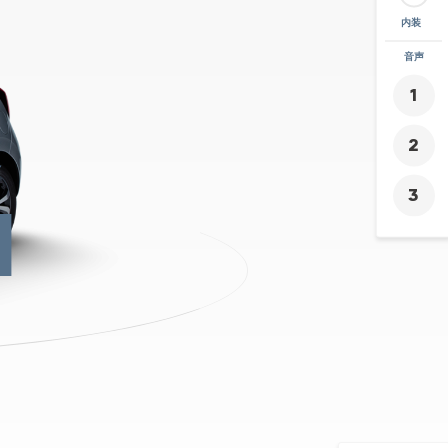
内装
ズーム
音声
+
-
4