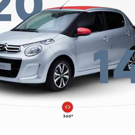
20
1
360°