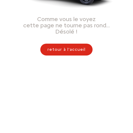
Comme vous le voyez
cette page ne tourne pas rond…
Désolé !
retour à l'accueil