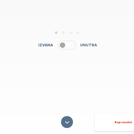
1
2
3
4
IZVANA
UNUTRA
Kupi model