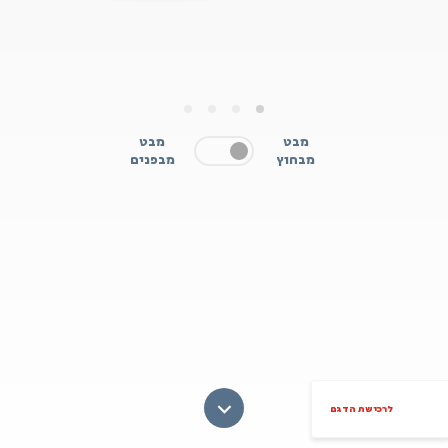
4
3
2
1
מבט
מבט
מבחוץ
מבפנים
לרכישת הדגם