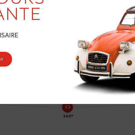
ANTE
RSAIRE
3
ot
360°