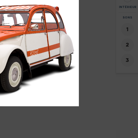
INTÉRIEUR
ZOOM
SONS
+
8
-