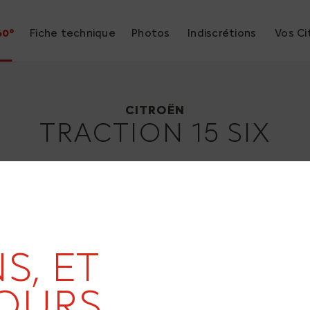
60°
Fiche technique
Photos
Indiscrétions
Vos Ci
Citroën Traction 15 SIX
1938
CITROËN
TRACTION 15 SIX
19
S, ET
OURS