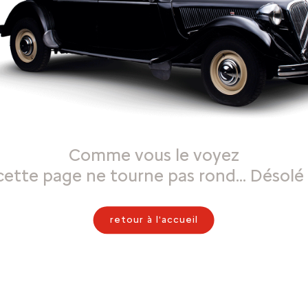
Comme vous le voyez
cette page ne tourne pas rond… Désolé 
retour à l'accueil