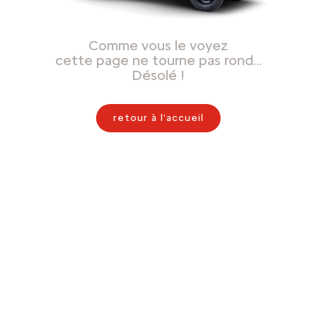
Comme vous le voyez
cette page ne tourne pas rond…
Désolé !
retour à l'accueil