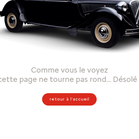
Comme vous le voyez
cette page ne tourne pas rond… Désolé 
retour à l'accueil