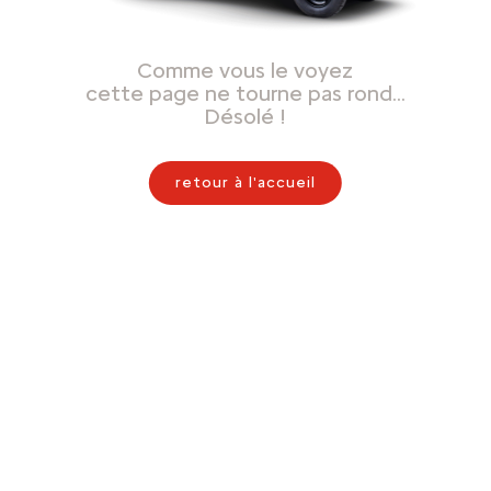
Comme vous le voyez
cette page ne tourne pas rond…
Désolé !
retour à l'accueil