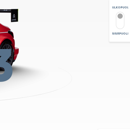
ULKOPUOLI
SISÄPUOLI
3
ZOOMAA
+
-