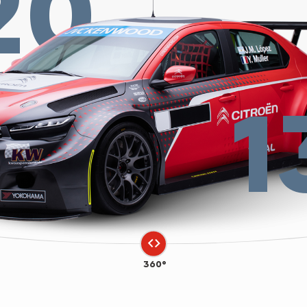
20
1
360°