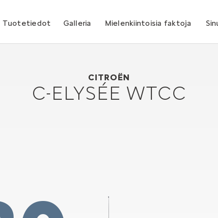
Tuotetiedot
Galleria
Mielenkiintoisia faktoja
Sin
Citroën C-Elysée WTCC
2013
CITROËN
C-ELYSÉE WTCC