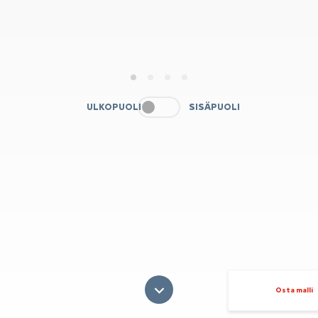
1
2
3
4
ULKOPUOLI
SISÄPUOLI
Osta malli