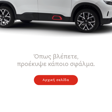
Όπως βλέπετε,
προέκυψε κάποιο σφάλμα.
Αρχική σελίδα