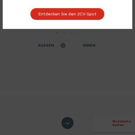
Entdecken Sie den 2CV‑Spot
1
2
3
4
AUSSEN
INNEN
Modellauto
kaufen