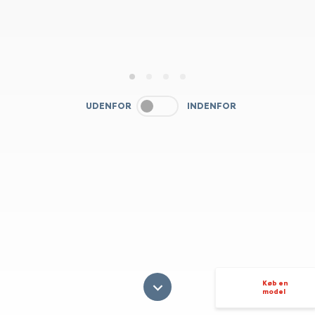
1
2
3
4
UDENFOR
INDENFOR
Køb en
model