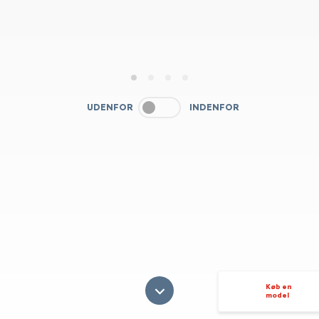
1
2
3
4
UDENFOR
INDENFOR
Køb en
model