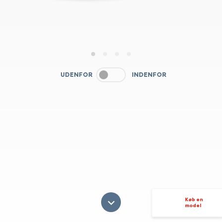
1
2
3
4
UDENFOR
INDENFOR
Køb en
model