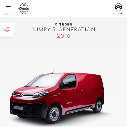
Gå til hovedindhold
CITROËN
http://www.
ORIGINS
Menu
CITROËN
JUMPY 3. GENERATION
2016
facebook
twitter
pinterest