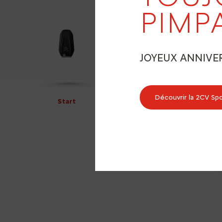
PIMP
JOYEUX ANNIVE
Découvrir la 2CV Sp
Start