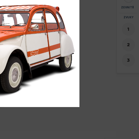
ZEVNITŘ
ZOOM
ZVUKY
+
-
17