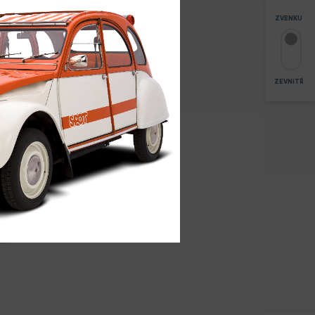
ZVENKU
ZEVNITŘ
3
ZOOM
+
-