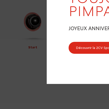
PIMP
JOYEUX ANNIVE
Start
Découvrir la 2CV Sp